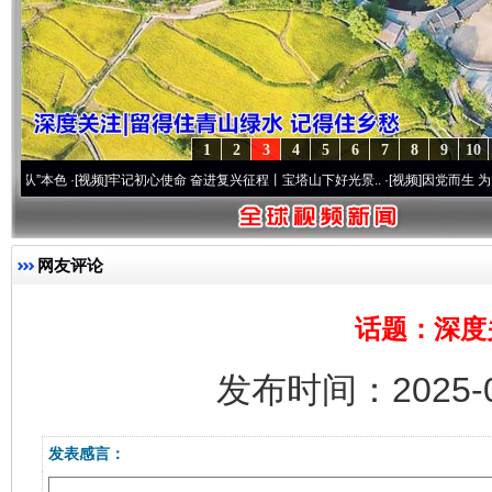
1
2
3
4
5
6
7
8
9
10
本色
·[视频]
牢记初心使命 奋进复兴征程丨宝塔山下好光景..
·[视频]
因党而生 为党而战——
网友评论
话题：深度
发布时间：2025-0
发表感言：