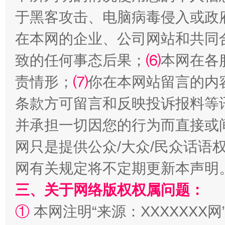
于黑客攻击、电脑病毒侵入或政
在本网的企业、公司网站和共同
致的任何事态后果；
⑹
本网在各
国家大学科技园优化重塑工作
责情形；
⑺
你在本网站留言的内
条款方可留言和反映投诉报料等
并承担一切因您的行为而直接或
网只是提供公众/大众/民众话语
网有关规定将不定期更新本声明
三、关于网络版权权属问题：
扯下公款旅游的“隐身衣”
如何以同
①
本网注明“来源：XXXXXXX网