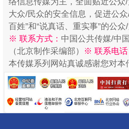
络信息传媒为主，全面贴近公众/
大众/民众的安全信息，促进公众
百姓”和“说真话、重实事”的公众
※ 联系方式：
中国公共传媒/中
（北京制作采编部）
※ 联系电话
受贿1.44亿！段成刚被判无期
从幼儿
本传媒系列网站真诚感谢您对本