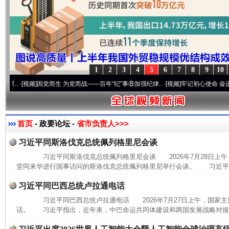
1
2
3
4
5
6
7
8
9
10
·[视频]
因党而生 为党而战——百年“纪”事⑧加强纪律..
·[视频]
牢记初心使命 奋进复兴征
首页
- 政要论坛 -
省市负责人>>>
习近平同斯洛伐克总统佩列格里尼会谈
习近平同斯洛伐克总统佩列格里尼会谈 2026年7月28日上午
堂同来华进行国事访问的斯洛伐克总统佩列格里尼举行会谈。 习近平指
习近平同巴西总统卢拉通电话
习近平同巴西总统卢拉通电话 2026年7月27日上午，国家主
话。 习近平指出，近年来，中巴命运共同体建设和两国发展战略对接取