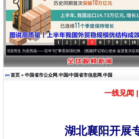
1
2
3
4
5
6
7
8
9
10
为党而战——百年“纪”事⑧加强纪律..
·[视频]
牢记初心使命 奋进复兴征程丨“转折之城”激
首页
»
中国省市公众网.中国/中国省市信息网.中国
一线见闻 
湖北襄阳开展