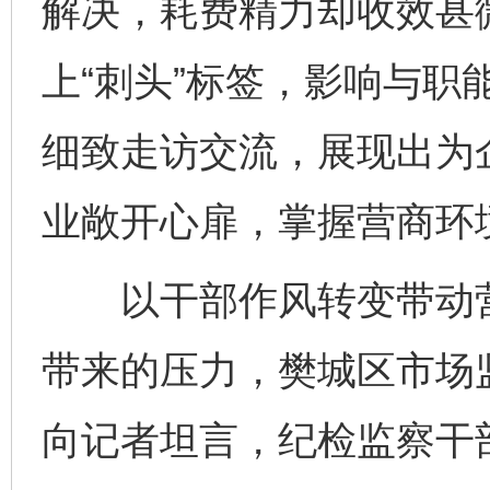
解决，耗费精力却收效甚微
上“刺头”标签，影响与职
完善运行机制助力责任有效落实
一纸欠条
细致走访交流，展现出为
业敞开心扉，掌握营商环
以干部作风转变带动营
带来的压力，樊城区市场
东山县通报“牛蛙产品抗生素超标问题”
法
向记者坦言，纪检监察干