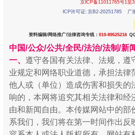
京ICP备11011765号1至3
ICP许可证: 京B2-20251785
广
资料编辑/网络推广/法律咨询专线：
010-89525216
QQ
中国/公众/公共/全民/法治/法制/
一、
遵守各国有关法律、法规，遵
业规定和网络职业道德，承担法律
让核能赋能千行百业
他人或（单位）造成伤害和损失的
响的，本网将追究其相关法律和经
由和新闻自由。本传媒网站中的部
系我们，我们将在第一时间作出反
容系本人或法人版权所有，网站有