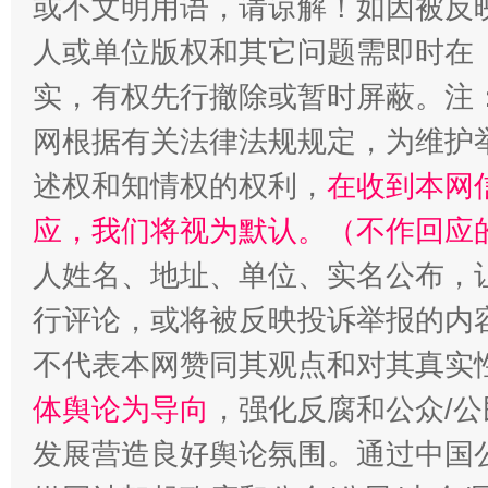
或不文明用语，请谅解！如因被反
人或单位版权和其它问题需即时在
山西：不断增强治理腐败综合效能
扯下
实，有权先行撤除或暂时屏蔽。注
网根据有关法律法规规定，为维护
述权和知情权的权利，
在收到本网
应，我们将视为默认。（不作回应
人姓名、地址、单位、实名公布，让
行评论，或将被反映投诉举报的内
养老服务师职业资格制度暂行规定
“蜀中
不代表本网赞同其观点和对其真实
体舆论为导向
，强化反腐和公众/公
发展营造良好舆论氛围。通过中国公