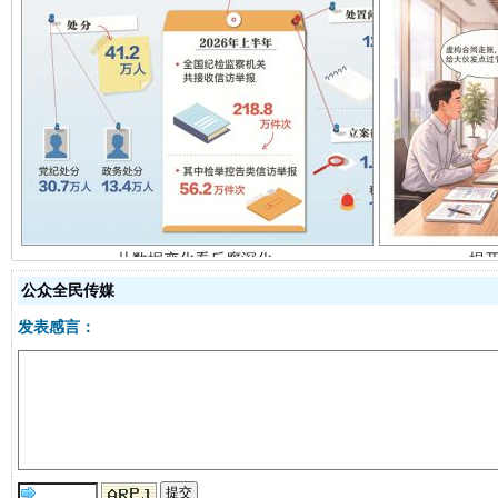
从数据变化看反腐深化
揭开
公众全民传媒
发表感言：
酒驾未被当场查获能处罚吗
受贿1