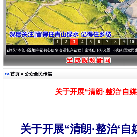
1
2
3
4
5
6
7
8
9
10
本色
·[视频]
牢记初心使命 奋进复兴征程丨宝塔山下好光景..
·[视频]
因党而生 为党而战—
首页
»
公众全民传媒
关于开展“清朗·整治‘自
关于开展“清朗·整治‘自