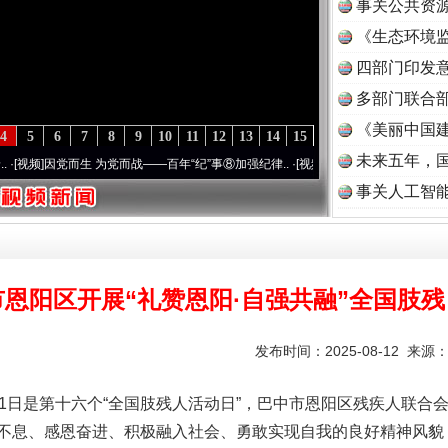
事关公共资
《生态环境监
读
四部门印发
多部门联合部
《美丽中国建
4
5
6
7
8
9
10
11
12
13
14
15
未来五年，
党而生 为党而战——百年“纪”事⑧加强纪律..
·[视频]
牢记初心使命 奋进复兴征程丨“转折
事关人工智
恩阳区开展“礼赞恩阳·自强共融”全国肢
发布时间：2025-08-12 来源
11日是第十六个“全国肢残人活动日”，巴中市恩阳区残疾人联合
不息、感恩奋进、积极融入社会、勇敢实现自我的良好精神风貌