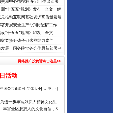
源交易中心招投标 多部门作出部署
测“十五五”规划》发布｜全文｜解
意见推动互联网基础资源高质量发展
署开展安全生产“打非治违”工作
设“十五五”规划》印发｜全文
国家要提升孩子们这些能力素养
之城”激荡..
·[视频]
牢记初心使命 奋进复兴征程丨红船起航处 潮起..
·[视频]
一首歌的
能发展，国务院常务会作最新部署⇒
网络推广投稿请点击这里>>
残日活动
：
中国公共新闻网
字体大小[
大
中
小
]
会为进一步丰富残疾人精神文化生
，丰富全区肢残人的文化自信，8