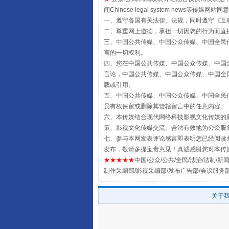
闻Chinese legal system new
一、遵守各国有关法律、法规，同时遵守《
互
二、尊重网上道德，承担一切因您的行为而直
三、中国公共传媒、中国公众传媒、中国全民传媒China 
言的一切权利。
四、您在中国公共传媒、中国公众传媒、中国全民传媒Chin
言论，中国公共传媒、中国公众传媒、中国全民传媒China
载或引用。
五、中国公共传媒、中国公众传媒、中国全民传媒China 
员有权保留或删除其管辖留言中的任意内容。
阿坝州三大球赛在茂县开幕
六、本传媒结合现代网络科技影视文化传媒的新
策、影视文化传媒交流。合法有效地为公众服
七、参与本网发表评论感言即表明您已经阅读并
发布，敬请多提宝贵意见！真诚感谢您对本传
★★★★★
中国/公众/公共/全民/法治/法制/新闻
制作采编部/影视采编部/发布广告部/会议服务
关于