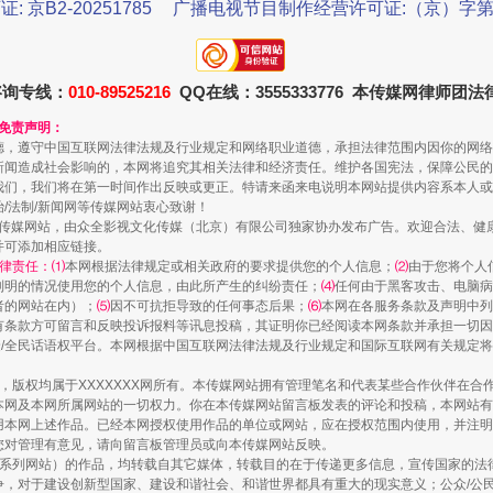
证: 京B2-20251785
广播电视节目制作经营许可证:（京）字第3
镜头丨大暑三秋近
咨询专线：
010-89525216
QQ在线：3555333776 本传媒网律师团
和免责声明：
德，遵守中国互联网法律法规及行业规定和网络职业道德，承担法律范围内因你的网络
新闻造成社会影响的，本网将追究其相关法律和经济责任。维护各国宪法，保障公民的
我们，我们将在第一时间作出反映或更正。特请来函来电说明本网站提供内容系本人或
治/法制/新闻网等传媒网站衷心致谢！
新闻网等传媒网站，由众全影视文化传媒（北京）有限公司独家协办发布广告。欢迎合法、
并可添加相应链接。
律责任：⑴
本网根据法律规定或相关政府的要求提供您的个人信息；
⑵
由于您将个人
列明的情况使用您的个人信息，由此所产生的纠纷责任；
⑷
任何由于黑客攻击、电脑病
者的网站在内）；
⑸
因不可抗拒导致的任何事态后果；
⑹
本网在各服务条款及声明中列
如何以同查同治破解风腐交织难题
有条款方可留言和反映投诉报料等讯息投稿，其证明你已经阅读本网条款并承担一切因
民众/全民话语权平台。本网根据中国互联网法律法规及行业规定和国际互联网有关规定
作品，版权均属于XXXXXXX网所有。本传媒网站拥有管理笔名和代表某些合作伙伴在
本网及本网所属网站的一切权力。你在本传媒网站留言板发表的评论和投稿，本网站有
本网上述作品。已经本网授权使用作品的单位或网站，应在授权范围内使用，并注明“来
您对管理有意见，请向留言板管理员或向本传媒网站反映。
本传媒系列网站）的作品，均转载自其它媒体，转载目的在于传递更多信息，宣传国家的
，对于建设创新型国家、建设和谐社会、和谐世界都具有重大的现实意义；公众/公民/