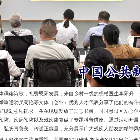
题”
法徽映军营 权益有保障
诵读诗歌，礼赞恩阳发展；来自乡村一线的拐杖医生李阳升、
举重运动员苟艳等文体（创业）优秀人才代表分享了他们的奋斗故
五五”规划意见征求，并在现场发放了励志书籍，同时恩阳区爱心
预防、疾病预防以及残疾康复做了专题科普讲座。通过活动开展
、弘扬真善美、传递正能量，充分展示广大残疾人朋友的精神风
群体的关注与重视，我国自2010年起将每年8月11日定为全国