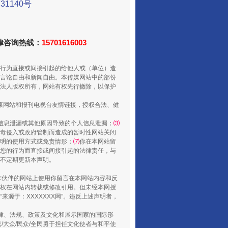
1140号
山西：不断增强治理腐败综合效能
法律咨询热线：
15701616003
行为直接或间接引起的给他人或（单位）造
言论自由和新闻自由。本传媒网站中的部份
法人版权所有，网站有权先行撤除，以保护
健康网站和报刊电视台友情链接，授权合法、健
信息泄漏或其他原因导致的个人信息泄漏；
⑶
毒侵入或政府管制而造成的暂时性网站关闭
明的使用方式或免责情形；
⑺
你在本网站留
养老服务师职业资格制度暂行规定
您的行为而直接或间接引起的法律责任，与
将不定期更新本声明。
合作伙伴的网站上使用你留言在本网站内容和反
权在网站内转载或修改引用。但未经本网授
源于：XXXXXXX网”。违反上述声明者，
法律、法规、政策及文化和展示国家的国际形
大众/民众/全民勇于担任文化使者与和平使