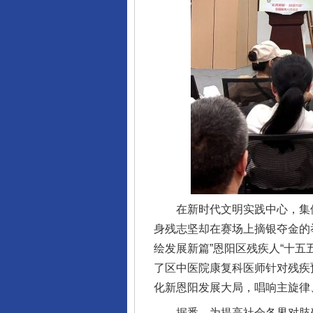
东山县通报“牛蛙产品抗生素超标问
在新时代文明实践中心，集体
身残志坚却在赛场上摘银夺金的
绘发展新篇”恩阳区残疾人“十
了区中医院康复科医师针对残疾
化新恩阳发展大局，唱响主旋律
据悉，为提高社会各界对肢残人