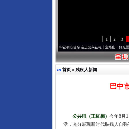
1
2
3
永葆“两个先锋队”本色
·[视频]
牢记初心使命 奋进复兴征程丨宝塔山下好光景..
·[视频]
因
首页
»
残疾人新闻
巴中市
公共讯（王红梅）
今年8月
活，充分展现新时代肢残人自强