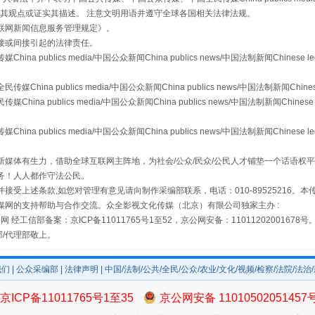
s等传媒网站同意其观点或证实其描述。 注意文明用语并遵守全球各国相关法律法规。
联网新闻信息服务管理规定
》。
接或间接引起的法律责任。
publics media/中国公众新闻China publics news/中国法制新闻Chinese l
a publics media/中国公众新闻China publics news/中国法制新闻Chinese
 publics media/中国公众新闻China publics news/中国法制新闻Chinese 
publics media/中国公众新闻China publics news/中国法制新闻Chinese l
规模最大的光氢储一体化项目
媒体有生力，借助全球互联网主阵地，为社会/公众/民众/公民人才铺垫一个话语权平
务！人人都作守法公民。
接受上述条款,如您对管理有意见请向制作采编部联系，电话：010-89525216。
媒网的支持帮助与合作交流。众全影视文化传媒（北京）有限公司独家主办 :
网 经工信部备案：京ICP备11011765号1至52，京公网安备：11011202001678号
部/代理部敬上。
我们
|
公众采编部
|
法律声明
| 中国/法制/公共/全民/公众/农业/文化/视频/检察/法院/法治
京ICP备11011765号1至35
京公网安备 11010502051457