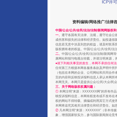
ICP许可
国家大学科技园优化重塑工作
资料编辑/网络推广/法律
中国/公众/公共/全民/法治/法制/新闻网版权
一、
遵守各国有关法律、法规，遵守社会公
成伤害和损失的法律和经济责任。如投递假
信息若无意中涉及到您的权益，请及时联系
版权拥有者的权益。中国/公众/公共/全民/法
二、
中国/公众/公共/全民/法治/法制/
康网站和报刊电视台转载，并请注明来源，
●就下列相关事宜的发生，本网不承担任何法
任何第三方根据本网各服务条款及声明中所
（包括在本网的企业、公司网站和共同合作
扯下公款旅游的“隐身衣”
言的内容和反映投诉报料信息人承认本网所
本网无关。本网只是提供公众/公民/大众/
三、关于网络版权权属问题：
①
本网注明“来源：XXXXXXX网”的所有
映投诉报料信息，本网有权发布或不发布在
权的网站不得转载、摘编或利用其它方式使用
本网将追究其相关法律责任和经济责任。如
②
凡本网注明“来源：XXXXXXX”（非
象，增强国家软实力，参与国际新闻舆论竞争