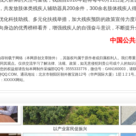
，共发放肢体类残疾人辅助器具200余件，300余名肢体残疾人
一批国家标准开始实施
化科技助残、多元化扶残举措，加大残疾预防的政策宣传力度
向身边的优秀榜样看齐，增强残疾人的自强奋斗意识，不断提升
中国公共
内容转载于网络（本网原创文章除外），其版权均属于原作者或归属权利人。我们尊
同其观点。仅供交流学习了解法律、法规、政策，如无意侵犯到贵公司或个人的知识
权益烦请告知本网制作采编部QQ号: 3555333776，微信号：GAN160003，请
3776@QQ.COM。通讯地址：北京市朝阳区朝外雅宝路12号（华声国际大厦）1层 1 
XXXXX网站。
以产业富民促振兴