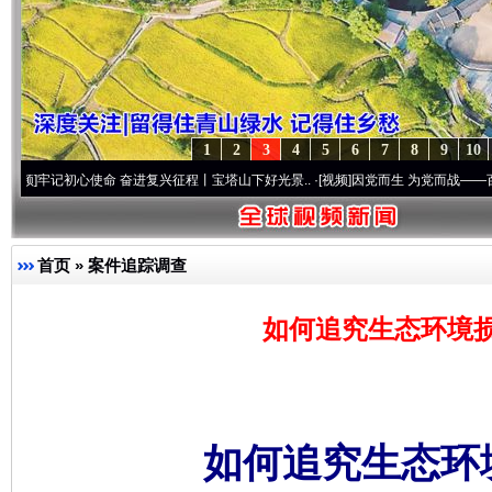
1
2
3
4
5
6
7
8
9
10
初心使命 奋进复兴征程丨宝塔山下好光景..
·[视频]
因党而生 为党而战——百年“纪”事⑧
首页
»
案件追踪调查
如何追究生态环境
如何追究生态环