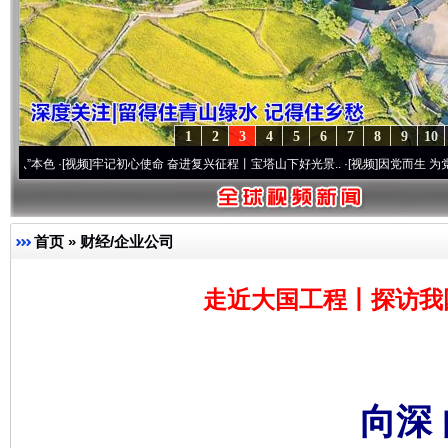
1
2
3
4
5
6
7
8
9
10
频]
牢记初心使命 奋进复兴征程丨宝塔山下好光景..
·[视频]
因党而生 为党而战——百年“
首页
»
财经/企业公司
走近大国工程丨探访我
向深 