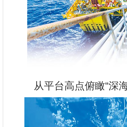
从平台高点俯瞰“深