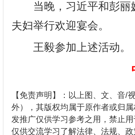
当晚，习近平和彭丽媛
夫妇举行欢迎宴会。
揭开“小金库”的免责幌子
王毅参加上述活动。
【免责声明】：以上图、文、音/
受贿1.44亿！段成刚被判无期
从幼儿
外），其版权均属于原作者或归属
发推广仅供学习参考之用，禁止用
仅供交流学习了解法律、法规、政