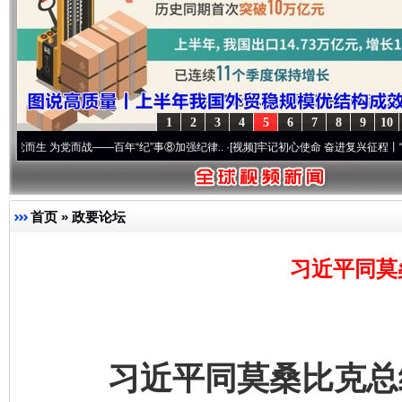
1
2
3
4
5
6
7
8
9
10
而战——百年“纪”事⑧加强纪律..
·[视频]
牢记初心使命 奋进复兴征程丨“转折之城”激荡.
首页
»
政要论坛
习近平同莫
习近平同莫桑比克总