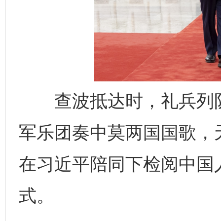
查波抵达时，礼兵列队
军乐团奏中莫两国国歌，
千年窑火 生生不息
一
在习近平陪同下检阅中国
式。