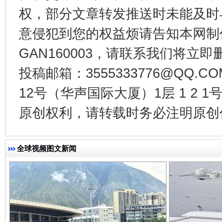
权，部分文章转发推送时未能及时
意侵犯到您的权益烦请告知本网制作采编
GAN160003，请联系我们将立即删
投稿邮箱：3555333776@QQ
全民健身五年计划来了！等你上场
12号（华声国际大厦）1层 1 2
原创权利，请转载时务必注明原创作
全球视频图文新闻
阿坝州三大球赛在茂县开幕
规模最