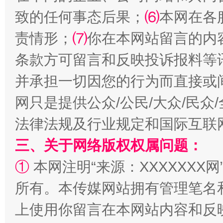
扯下公款旅游的“隐身衣”
如何以同
致的任何事态后果；
⑹
本网在各
责情形；
⑺
你在本网站留言的内
条款方可留言和反映投诉报料等
并承担一切因您的行为而直接或
网只是提供公众/公民/大众/民
法律法规及行业规定和国际互联
“蜀中异人”王建安的艺术幻境
三、关于网络版权权属问题：
①
本网注明“来源：XXXXXXX网
所有。本传媒网站拥有管理笔名
上使用你留言在本网站内容和反