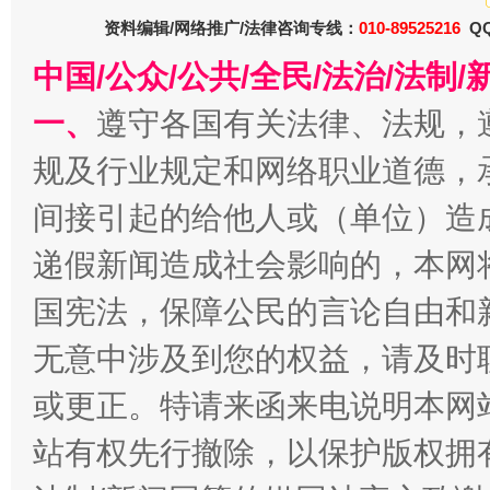
资料编辑/网络推广/法律咨询专线：
010-89525216
QQ
中国/公众/公共/全民/法治/法
一、
遵守各国有关法律、法规，
全民健身五年计划来了！等你上场
规及行业规定和网络职业道德，
间接引起的给他人或（单位）造
递假新闻造成社会影响的，本网
国宪法，保障公民的言论自由和
无意中涉及到您的权益，请及时
或更正。特请来函来电说明本网
阿坝州三大球赛在茂县开幕
规模最
站有权先行撤除，以保护版权拥有者