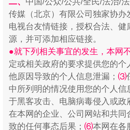
二、
中国/公众/公共/全民/法治
传媒（北京）有限公司独家协办
电视台友情链接，授权合法、健
源，并可添加相应链接。
受贿1.44亿！段成刚被判无期
从幼儿
●就下列相关事宜的发生，本网
定或相关政府的要求提供您的个
他原因导致的个人信息泄漏；
⑶
中所列明的情况使用您的个人信
于黑客攻击、电脑病毒侵入或政
在本网的企业、公司网站和共同
全民健身五年计划来了！等你上场
致的任何事态后果；
⑹
本网在各