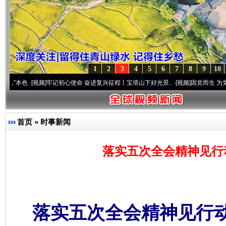
1
2
3
4
5
6
7
8
9
10
视频]
牢记初心使命 奋进复兴征程丨宝塔山下好光景..
·[视频]
因党而生 为党而战——百年
首页
»
时事新闻
落实五次全会精神见行
落实五次全会精神见行