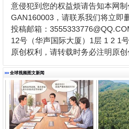
意侵犯到您的权益烦请告知本网制作采编
GAN160003，请联系我们将立即删
千年窑火 生生不息
一
投稿邮箱：3555333776@QQ
12号（华声国际大厦）1层 1 2
原创权利，请转载时务必注明原创作
全球视频图文新闻
揭开“小金库”的免责幌子