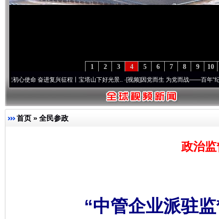
1
2
3
4
5
6
7
8
9
10
使命 奋进复兴征程丨宝塔山下好光景..
·[视频]
因党而生 为党而战——百年“纪”事⑧加强
首页
»
全民参政
政治监
“中管企业派驻监