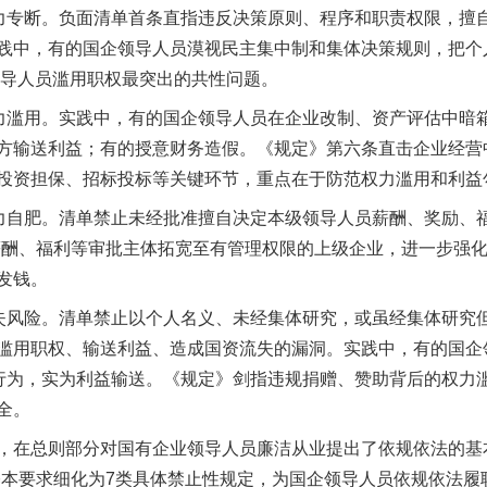
专断。负面清单首条直指违反决策原则、程序和职责权限，擅自
践中，有的国企领导人员漠视民主集中制和集体决策规则，把个
企领导人员滥用职权最突出的共性问题。
滥用。实践中，有的国企领导人员在企业改制、资产评估中暗
方输送利益；有的授意财务造假。《规定》第六条直击企业经营
投资担保、招标投标等关键环节，重点在于防范权力滥用和利益
自肥。清单禁止未经批准擅自决定本级领导人员薪酬、奖励、福
薪酬、福利等审批主体拓宽至有管理权限的上级企业，进一步强
发钱。
风险。清单禁止以个人名义、未经集体研究，或虽经集体研究
滥用职权、输送利益、造成国资流失的漏洞。实践中，有的国企
益行为，实为利益输送。《规定》剑指违规捐赠、赞助背后的权力
全。
在总则部分对国有企业领导人员廉洁从业提出了依规依法的基本
基本要求细化为7类具体禁止性规定，为国企领导人员依规依法履