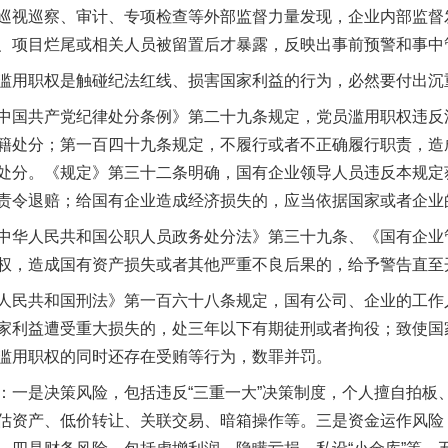
视巡察、审计、专项检查等外部监督力量发现，企业内部监督
、项目烂尾或相关人员被留置后才暴露，反映出事前预警和事中
用职权是触碰纪法红线、损害国家利益的行为，必然要付出沉
国共产党纪律处分条例》第二十九条规定，党员滥用职权违反
籍处分；第一百四十九条规定，不履行或者不正确履行职责，造
处分。《规定》第三十二条明确，国有企业领导人员违反本规定
责令退赔；给国有企业造成经济损失的，应当依据国家或者企业
华人民共和国公职人员政务处分法》第三十九条、《国有企业
权，造成国有资产损失或者其他严重不良后果的，给予警告直至
民共和国刑法》第一百六十八条规定，国有公司、企业的工作
家利益遭受重大损失的，处三年以下有期徒刑或者拘役；致使国
滥用职权的同时还存在受贿等行为，数罪并罚。
是决策风险，包括违反“三重一大”决策制度，个人擅自拍板
估资产、低价转让、关联交易、暗箱操作等。三是资金运作风险