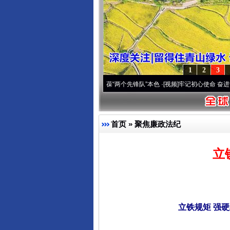
1
2
3
深刻改变雪域高原..
·[视频]
永葆“两个先锋队”本色
·[视频]
牢记初心使命 奋进复兴征程丨
首页
»
聚焦廉政法纪
立
立铁规矩 强