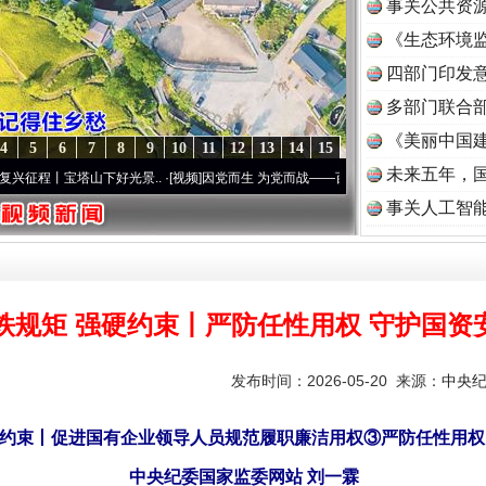
事关公共资
《生态环境监
读
四部门印发
多部门联合部
《美丽中国建
4
5
6
7
8
9
10
11
12
13
14
15
未来五年，
宝塔山下好光景..
·[视频]
因党而生 为党而战——百年“纪”事⑧加强纪律..
·[视频]
牢记初心
事关人工智
铁规矩 强硬约束丨严防任性用权 守护国资
发布时间：2026-05-20 来源：
中央
硬约束丨促进国有企业领导人员规范履职廉洁用权③严防任性用权
中央纪委国家监委网站 刘一霖