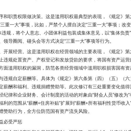
和职责权限做决策。这是滥用职权最典型的表现，《规定》第
“三重一大”事项，比如，严禁个人擅自决定“三重一大”事项；改
集体违规，将个人意志、小团体利益包装成集体意见，以“集体负责
、领导圈阅、碰头会等方式决定“三重一大”事项等行为。
开展经营。这是滥用职权在经营领域的主要表现，《规定》第
止违规处置资产、产权登记和发放贷款的要求，将国有资产运营
方面滥用职权的漏洞，防范各类经营领域中滥用职权损害国有资
违规自定薪酬等。具体为《规定》第六条第（四）（五）（六
定薪酬和福利、违规捐赠赞助等。此次修订有三处重要变化值得
经纪律和企业财务、会计制度的活动的对象由“财会人员”修改为“
利的范围从“薪酬+住房补贴”扩展到“薪酬+所有福利性货币收
赠赞助行为，全方位防范国有资产流失风险。
益必受严惩