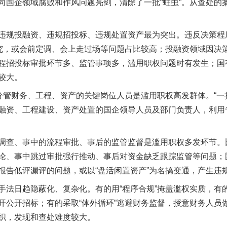
企领域腐败和作风问题亮剑，清除了一批“蛀虫”。从查处的
规投融资、违规招投标、违规处置资产最为突出。违反决策程
研究，或会前定调、会上走过场等问题占比较高；投融资领域因决
程招投标审批环节多、监管事项多，滥用职权问题时有发生；国
较大。
管财务、工程、资产的关键岗位人员是滥用职权高发群体。“一把
融资、工程建设、资产处置的国企领导人员及部门负责人，利用
查、事中的流程审批、事后的监管监督是滥用职权多发环节。
论、事中跳过审批强行推动、事后对资金缺乏跟踪监管等问题；
报告低评漏评的问题，或以“盘活闲置资产”为名搞变通，产生违
日趋隐蔽化、复杂化。有的用“程序合规”掩盖滥权实质，有的
开公开招标；有的采取“体外循环”逃避财务监督，授意财务人员做
织，发现和查处难度较大。