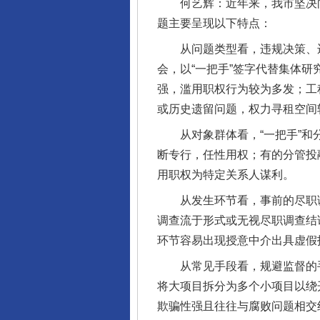
何艺辉：近年来，我市坚决向国
题主要呈现以下特点：
从问题类型看，违规决策、违
会，以“一把手”签字代替集体
强，滥用职权行为较为多发；工
或历史遗留问题，权力寻租空间
从对象群体看，“一把手”和分
断专行，任性用权；有的分管投
用职权为特定关系人谋利。
从发生环节看，事前的尽职调
调查流于形式或无视尽职调查结
环节容易出现授意中介出具虚假
从常见手段看，规避监督的手法
将大项目拆分为多个小项目以绕
欺骗性强且往往与腐败问题相交