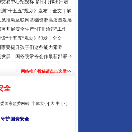
源交易中心招投标 多部门作出部署
测“十五五”规划》发布｜全文｜解
意见推动互联网基础资源高质量发展
署开展安全生产“打非治违”工作
设“十五五”规划》印发｜全文
国家要提升孩子们这些能力素养
使命 奋进复兴征程丨“转折之城”激荡..
·[视频]
牢记初心使命 奋进复兴征程丨红船起航处
能发展，国务院常务会作最新部署⇒
网络推广投稿请点击这里>>
安全
纪委国家监委网站
字体大小[
大
中
小
]
 守护国资安全