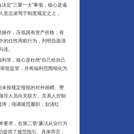
决定“三重一大”事项，核心是遏
人意志凌驾于制度规定之上，
箱操作，压低国有资产价格；有
中的任性用权行为，列明负面清
勾连。
利等，核心是杜绝“自己给自己
化审批监管，并将福利范围细化为
但未按规定报批的对外捐赠、赞
领导人员向关联方、关系人控制
滥用，强调规范履职，划清红
要求，在第二章“廉洁从业行为
职提供了规范指引。具体而言，