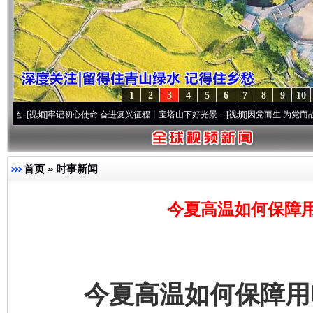
1
2
3
4
5
6
7
8
9
10
视频]
牢记初心使命 奋进复兴征程丨宝塔山下好光景..
·[视频]
因党而生 为党而战——百年“
首页
»
时事新闻
今夏高温如何保障
今夏高温如何保障用电