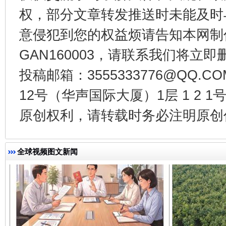
权，部分文章转发推送时未能及时
意侵犯到您的权益烦请告知本网制作采编
GAN160003，请联系我们将立即删
千年窑火 生生不息
一
投稿邮箱：3555333776@QQ
12号（华声国际大厦）1层 1 2
原创权利，请转载时务必注明原创作
全球视频图文新闻
揭开“小金库”的免责幌子