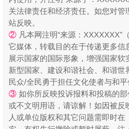
关法律责任和经济责任。如您对管
国家大学科技园优化重塑工作
站反映。
②
凡本网注明“来源：XXXXXX
它媒体，转载目的在于传递更多信
展示国家的国际形象，增强国家软
新型国家、建设和谐社会、和谐世界
民众/全民勇于担任文化使者与和
③
如你所反映投诉报料和投稿的部
扯下公款旅游的“隐身衣”
如何以同
或不文明用语，请谅解！如因被反
人或单位版权和其它问题需即时在