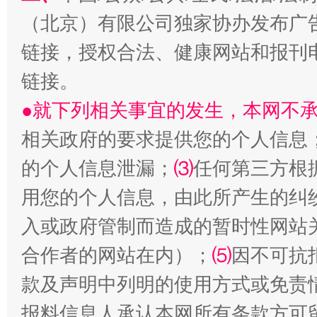
（北京）有限公司独家协办发布广
链接，授权合法、健康网站和报刊
链接。
●就下列相关事宜的发生，本网不
受贿1.44亿！段成刚被判无期
从幼儿
相关政府的要求提供您的个人信息
的个人信息泄漏；
⑶
任何第三方根
用您的个人信息，由此所产生的纠
入或政府管制而造成的暂时性网站
合作者的网站在内）；
⑸
因不可抗
款及声明中列明的使用方式或免责
全民健身五年计划来了！等你上场
报料信息人承认本网所有条款方可