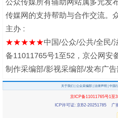
公众传媒所有辅助网站属多元发
传媒网的支持帮助与合作交流。
主办 :
★★★★★
中国/公众/公共/全民/
备11011765号1至52，京公网安备：
制作采编部/影视采编部/发布广告
东山县通报“牛蛙产品抗生素超标问题”
法
关于我们
|
公众采编部
|
法律声明
| 中国
京ICP备11011765号1至3
ICP许可证: 京B2-20251785
广