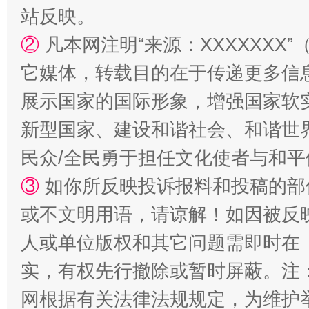
站反映。
②
凡本网注明“来源：XXXXXX
国家大学科技园优化重塑工作
它媒体，转载目的在于传递更多信
展示国家的国际形象，增强国家软
新型国家、建设和谐社会、和谐世界
民众/全民勇于担任文化使者与和
③
如你所反映投诉报料和投稿的部
或不文明用语，请谅解！如因被反
人或单位版权和其它问题需即时在
扯下公款旅游的“隐身衣”
如何以同
实，有权先行撤除或暂时屏蔽。注
网根据有关法律法规规定，为维护