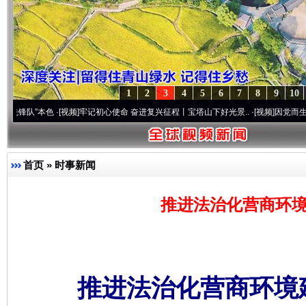
1
2
3
4
5
6
7
8
9
10
本色
·[视频]
牢记初心使命 奋进复兴征程丨宝塔山下好光景..
·[视频]
因党而生 为党而战—
首页
»
时事新闻
推进法治化营商环境
推进法治化营商环境建