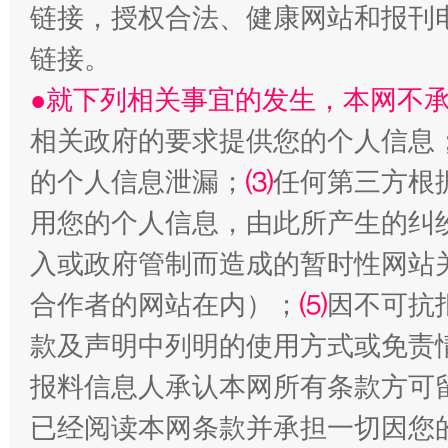
链接，授权合法、健康网站和报刊
链接。
●就下列相关事宜的发生，本网不
相关政府的要求提供您的个人信息
的个人信息泄漏；
⑶
任何第三方根
受贿1.44亿！段成刚被判无期
从幼儿
用您的个人信息，由此所产生的纠
入或政府管制而造成的暂时性网站
合作者的网站在内）；
⑸
因不可抗
款及声明中列明的使用方式或免责
报料信息人承认本网所有条款方可
已经阅读本网条款并承担一切因您