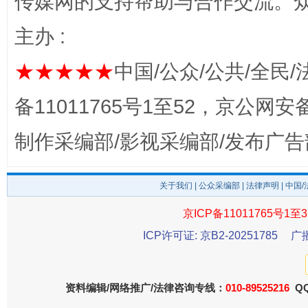
传媒网的支持帮助与合作交流。
完善运行机制助力责任有效落实
一纸欠条
主办 :
★★★★★
中国/公众/公共/全民/
备11011765号1至52，京公网安备：
制作采编部/影视采编部/发布广告
关于我们
|
公众采编部
|
法律声明
| 中国
东山县通报“牛蛙产品抗生素超标问题”
法
京ICP备11011765号1至3
ICP许可证: 京B2-20251785
广
资料编辑/网络推广/法律咨询专线：
010-89525216
QQ