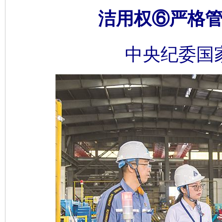
洁用权⑥严格管
中央纪委国