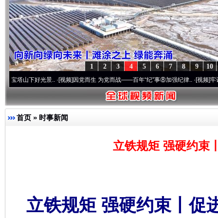
1
2
3
4
5
6
7
8
9
10
好光景..
·[视频]
因党而生 为党而战——百年“纪”事⑧加强纪律..
·[视频]
牢记初心使命 奋
首页
»
时事新闻
立铁规矩 强硬约束
立铁规矩 强硬约束丨促