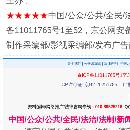
主办 :
完善运行机制助力责任有效落实
一纸欠条
★★★★★
中国/公众/公共/全民/
备11011765号1至52，京公网安备：
制作采编部/影视采编部/发布广告
关于我们
|
公众采编部
|
法律声明
| 中国
京ICP备11011765号1至3
ICP许可证: 京B2-20251785
广
东山县通报“牛蛙产品抗生素超标问题”
法
资料编辑/网络推广/法律咨询专线：
010-89525216
QQ
中国/公众/公共/全民/法治/法制/