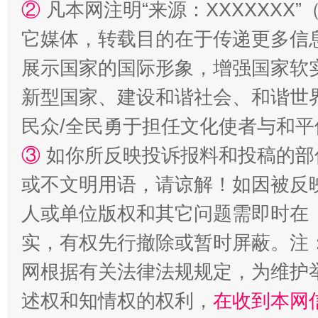
②
凡本网注明“来源：XXXXXX
它媒体，转载目的在于传递更多信
展示国家的国际形象，增强国家软
国家大学科技园优化重塑工作
新型国家、建设和谐社会、和谐世界
民众/全民勇于担任文化使者与和
③
如你所反映投诉报料和投稿的部
或不文明用语，请谅解！如因被反
人或单位版权和其它问题需即时在
实，有权先行撤除或暂时屏蔽。注
扯下公款旅游的“隐身衣”
如何以同
网根据有关法律法规规定，为维护
述权和知情权的权利，
在收到本网