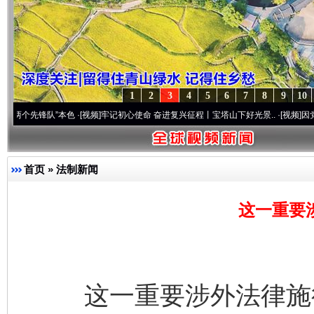
1
2
3
4
5
6
7
8
9
10
锋队”本色
·[视频]
牢记初心使命 奋进复兴征程丨宝塔山下好光景..
·[视频]
因党而生 为党而
首页
»
法制新闻
这一重要
这一重要涉外法律施